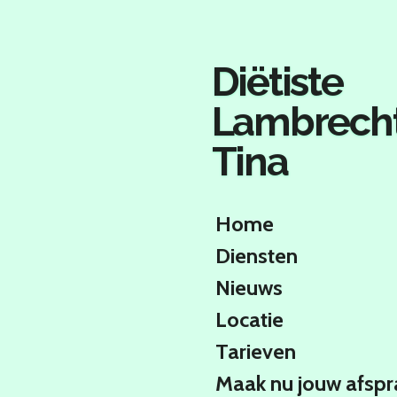
Ga
direct
naar
Diëtiste
de
hoofdinhoud
Lambrech
Tina
Home
Diensten
Nieuws
Locatie
Tarieven
Maak nu jouw afspr