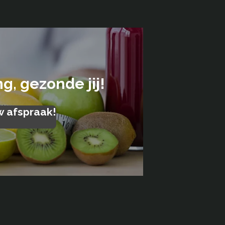
, gezonde jij!
w afspraak!