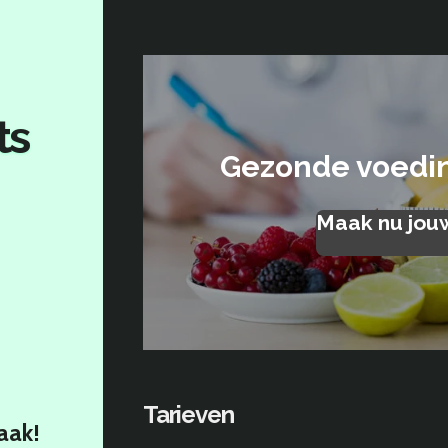
ts
Gezonde voeding
Maak nu jou
Tarieven
aak!